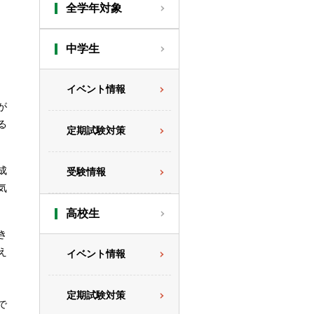
全学年対象
中学生
イベント情報
が
る
定期試験対策
成
受験情報
気
高校生
き
え
イベント情報
定期試験対策
で